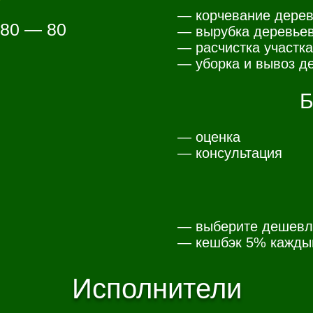
— корчевание дерев
 80 — 80
— вырубка деревьев
— расчистка участка
— уборка и вывоз де
Б
— оценка
— консультация
— выберите дешевл
— к
ешбэк 5% каждый
Исполнители