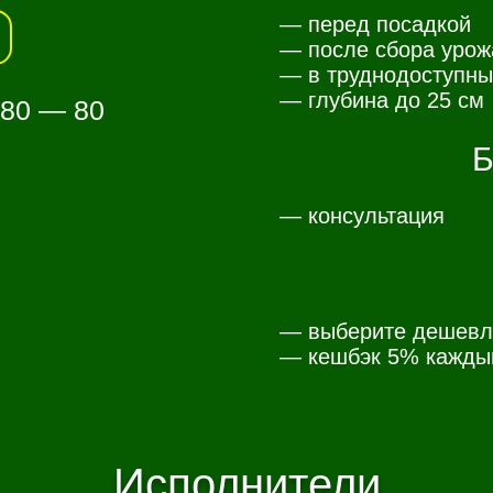
— перед посадкой
— после сбора урож
— в труднодоступны
— глубина до 25 см
 80 — 80
Б
— консультация
— выберите дешевл
— к
ешбэк 5% каждый
Исполнители