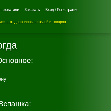
льзователи
Заказать
Вход / Регистрация
иск выгодных исполнителей и товаров
огда
Основное:
ону
Вспашка: