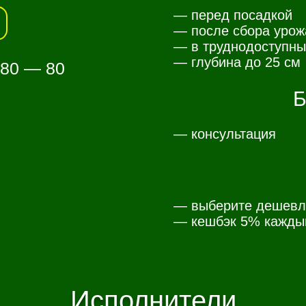
— перед посадкой
— после сбора урож
— в труднодоступны
— глубина до 25 см
 80 — 80
Б
— консультация
— выберите дешевл
— к
ешбэк 5% каждый
Исполнители