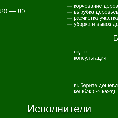
— корчевание дерев
 80 — 80
— вырубка деревьев
— расчистка участка
— уборка и вывоз де
Б
— оценка
— консультация
— выберите дешевл
— к
ешбэк 5% каждый
Исполнители