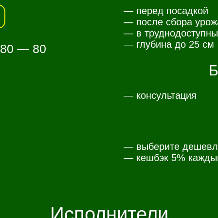
— перед посадкой
— после сбора урож
— в труднодоступны
— глубина до 25 см
 80 — 80
Б
— консультация
— выберите дешевл
— к
ешбэк 5% каждый
Исполнители