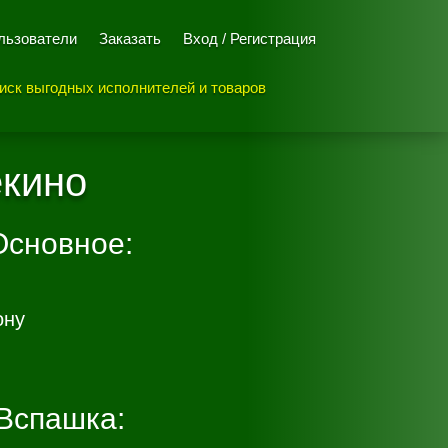
льзователи
Заказать
Вход / Регистрация
иск выгодных исполнителей и товаров
екино
Основное:
ону
Вспашка: