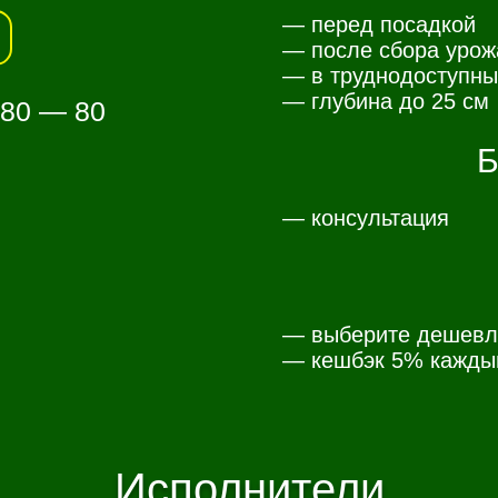
— перед посадкой
— после сбора урож
— в труднодоступны
— глубина до 25 см
 80 — 80
Б
— консультация
— выберите дешевл
— к
ешбэк 5% каждый
Исполнители