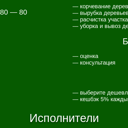
— корчевание дерев
 80 — 80
— вырубка деревьев
— расчистка участка
— уборка и вывоз де
Б
— оценка
— консультация
— выберите дешевл
— к
ешбэк 5% каждый
Исполнители