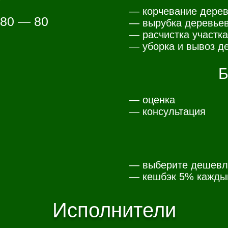
— корчевание дерев
 80 — 80
— вырубка деревьев
— расчистка участка
— уборка и вывоз де
Б
— оценка
— консультация
— выберите дешевл
— к
ешбэк 5% каждый
Исполнители