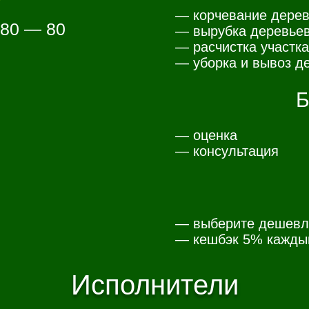
— корчевание дерев
 80 — 80
— вырубка деревьев
— расчистка участка
— уборка и вывоз де
Б
— оценка
— консультация
— выберите дешевл
— к
ешбэк 5% каждый
Исполнители