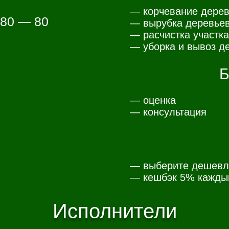
— корчевание дерев
 80 — 80
— вырубка деревьев
— расчистка участка
— уборка и вывоз де
Б
— оценка
— консультация
— выберите дешевл
— к
ешбэк 5% каждый
Исполнители