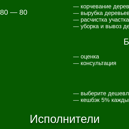
— корчевание дерев
 80 — 80
— вырубка деревьев
— расчистка участка
— уборка и вывоз де
Б
— оценка
— консультация
— выберите дешевл
— к
ешбэк 5% каждый
Исполнители