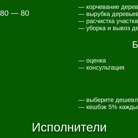
— корчевание дерев
 80 — 80
— вырубка деревьев
— расчистка участка
— уборка и вывоз де
Б
— оценка
— консультация
— выберите дешевл
— к
ешбэк 5% каждый
Исполнители