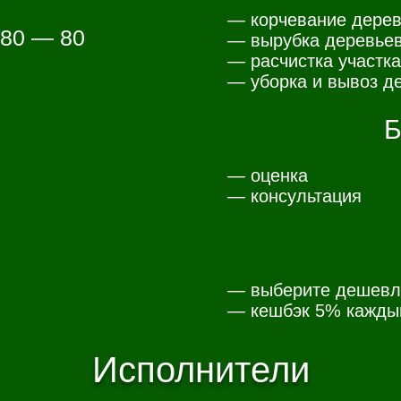
— корчевание дерев
 80 — 80
— вырубка деревьев
— расчистка участка
— уборка и вывоз де
Б
— оценка
— консультация
— выберите дешевл
— к
ешбэк 5% каждый
Исполнители