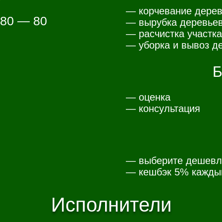
— корчевание дерев
 80 — 80
— вырубка деревьев
— расчистка участка
— уборка и вывоз де
Б
— оценка
— консультация
— выберите дешевл
— к
ешбэк 5% каждый
Исполнители