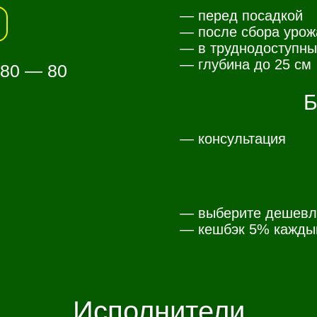
— перед посадкой
— после сбора урож
— в труднодоступны
— глубина до 25 см
 80 — 80
Б
— консультация
— выберите дешевл
— к
ешбэк 5% каждый
Исполнители