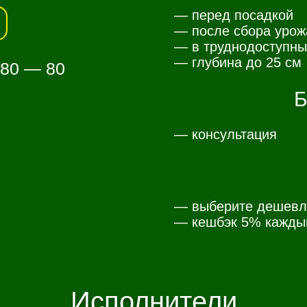
— перед посадкой
— после сбора урож
— в труднодоступны
— глубина до 25 см
 80 — 80
Б
— консультация
— выберите дешевл
— к
ешбэк 5% каждый
Исполнители