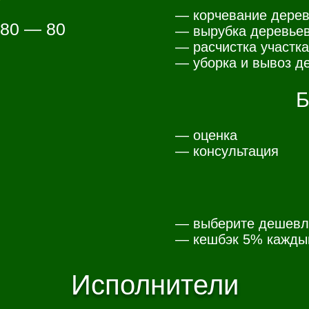
— корчевание дерев
 80 — 80
— вырубка деревьев
— расчистка участка
— уборка и вывоз де
Б
— оценка
— консультация
— выберите дешевл
— к
ешбэк 5% каждый
Исполнители